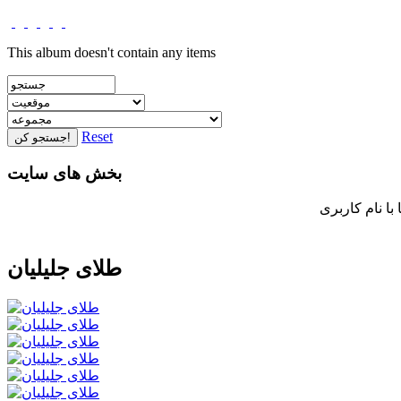
This album doesn't contain any items
Reset
جستجو کن!
بخش های سایت
طلای جلیلیان