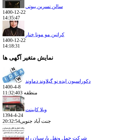
سالن نسرین بیوتی
1400-12-22
14:35:47
كراتين مو مونا خنار
1400-12-22
14:18:31
نمایش متغیر آگهی ها
دکوراسیون ایده نو گیلاوند دماوند
1400-4-8
منطقه 3
11:32:40
ویلا کابینت
1394-4-24
جنت آباد جنوبی
20:32:54
شرکت حمل ونقل پارسیان راه