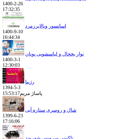
1400-2-26
17:32:35
اسانسور وبالابرزمرد
1400-9-10
16:44:34
نوار یخچال و لباسشویی پویان
1400-3-1
12:30:03
رژینا
1394-5-3
پاساژ مریم
15:53:17
شال و روسری ستاره آبی
1399-6-23
17:16:06
تاکسی سرویس شهروند